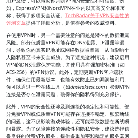
用户反馈，可以帮助你判断VPN的安全性和可信度。例
如，ExpressVPN和NordVPN在业内以其高安全标准著
称，获得了多项安全认证。
TechRadar关于VPN安全性的
评测文章
提供了详细分析，是值得参考的权威资料。
在使用VPN时，另一个需要注意的问题是潜在的数据泄露
风险。部分低质量VPN可能存在DNS泄露、IP泄露等漏
洞，导致你的真实IP地址或网络数据被暴露，从而影响个
人隐私甚至带来安全威胁。为了避免这种情况，建议启用
VPN的DNS泄露保护功能，并使用具有强加密标准（如
AES-256）的VPN协议。此外，定期更新VPN客户端软
件，确保使用最新版本，也能有效防止已知漏洞被利用。
你可以通过一些在线工具（如
dnsleaktest.com
）检测VPN
连接是否存在泄露问题，确保你的隐私得到充分保护。
此外，VPN的安全性还涉及到连接的稳定性和可靠性。部
分免费VPN或低质量VPN可能存在连接不稳定、频繁断线
的问题，这不仅影响游戏体验，还可能导致数据在断线瞬
间暴露。为了保障连接的连续性和隐私安全，建议选择信
誉良好的付费VPN服务，提供多重加密和稳定的服务器网